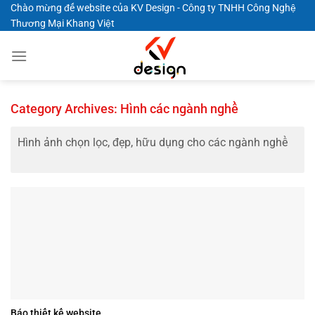
Skip
Chào mừng đế website của KV Design - Công ty TNHH Công Nghệ
Thương Mại Khang Việt
to
content
Category Archives:
Hình các ngành nghề
Hình ảnh chọn lọc, đẹp, hữu dụng cho các ngành nghề
Báo thiết kế website