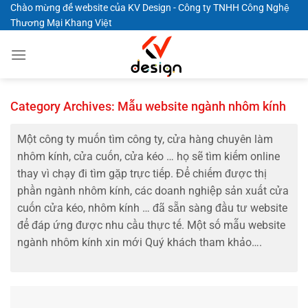
Skip
Chào mừng đế website của KV Design - Công ty TNHH Công Nghệ
Thương Mại Khang Việt
to
content
Category Archives:
Mẫu website ngành nhôm kính
Một công ty muốn tìm công ty, cửa hàng chuyên làm
nhôm kính, cửa cuốn, cửa kéo … họ sẽ tìm kiếm online
thay vì chạy đi tìm gặp trực tiếp. Để chiếm được thị
phần ngành nhôm kính, các doanh nghiệp sản xuất cửa
cuốn cửa kéo, nhôm kính … đã sẵn sàng đầu tư website
để đáp ứng được nhu cầu thực tế. Một số mẫu website
ngành nhôm kính xin mới Quý khách tham khảo….