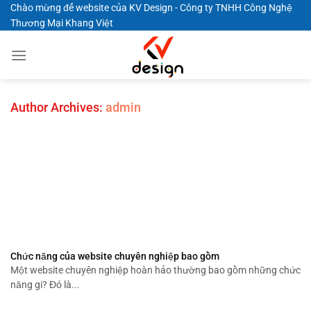
Skip
Chào mừng đế website của KV Design - Công ty TNHH Công Nghệ
Thương Mại Khang Việt
to
content
Author Archives:
admin
Chức năng của website chuyên nghiệp bao gồm
Một website chuyên nghiệp hoàn hảo thường bao gồm những chức
năng gi? Đó là...